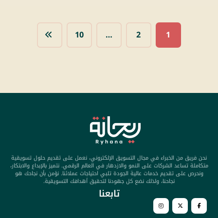
10
…
2
1
نحن فريق من الخبراء في مجال التسويق الإلكتروني، نعمل على تقديم حلول تسويقية
متكاملة تساعد الشركات على النمو والازدهار في العالم الرقمي. نتميز بالإبداع والابتكار،
ونحرص على تقديم خدمات عالية الجودة تلبي احتياجات عملائنا. نؤمن بأن نجاحك هو
نجاحنا، ولذلك نضع كل جهودنا لتحقيق أهدافك التسويقية.
تابعنا​