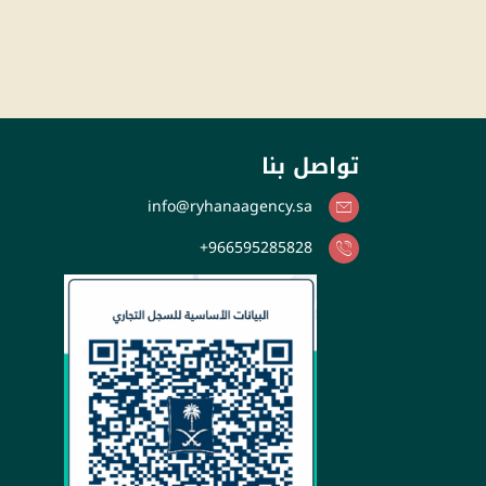
تواصل بنا
info@ryhanaagency.sa
966595285828+