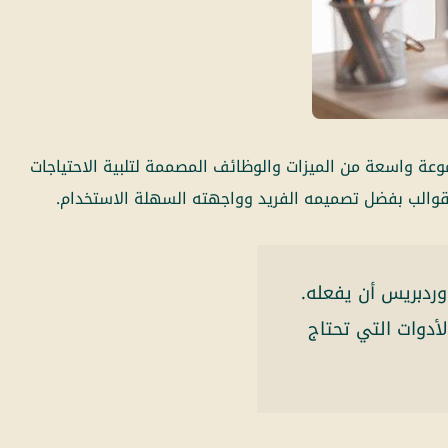
تميز بمجموعة واسعة من الميزات والوظائف المصممة لتلبية الاحتياجات
تعريف ما يمكن لقالب ووردبريس أن يفعله.
أو موقع تجاري، يوفر XTRA القابلية والأدوات التي تحتاج