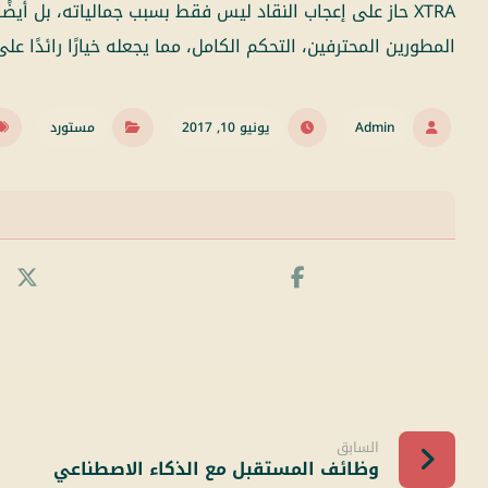
XTRA حاز على إعجاب النقاد ليس فقط بسبب جمالياته، بل 
المطورين المحترفين، التحكم الكامل، مما يجعله خيارًا رائدًا على Themeforest، حيث يضع معايير جديدة للقوالب البريميوم لوردبر
Admin
يونيو 10, 2017
مستورد
السابق
وظائف المستقبل مع الذكاء الاصطناعي