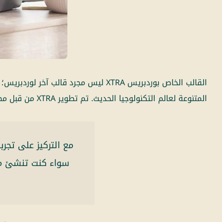
القالب الخاص بوردبريس XTRA ليس مجر
المتنوعة لعالم التكنولوجيا الحديث. تم تطوير XTRA من قبل مصممين موهوبين في فريق Codevz، ويبرز في السوق المزدحمة للقوالب بفضل تصميمه الفريد وواجهته السهلة الاستخدام.