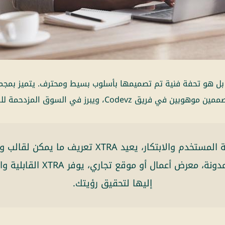
د قالب آخر لوردبريس؛ بل هو تحفة فنية تم تصميمها بأسلوب بسيط ومحترف. ي
مع التركيز على تجربة المستخدم والابتكار، يعيد XTRA 
سواء كنت تنشئ مدونة، معرض أعمال 
إليها لتحقيق رؤيتك.