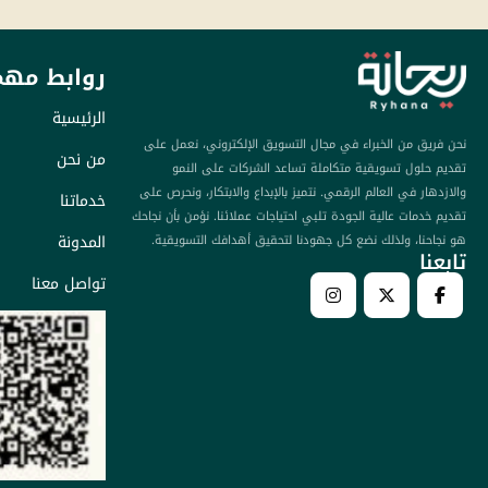
روابط مهم
الرئيسية
نحن فريق من الخبراء في مجال التسويق الإلكتروني، نعمل على
من نحن
تقديم حلول تسويقية متكاملة تساعد الشركات على النمو
والازدهار في العالم الرقمي. نتميز بالإبداع والابتكار، ونحرص على
خدماتنا
تقديم خدمات عالية الجودة تلبي احتياجات عملائنا. نؤمن بأن نجاحك
المدونة
هو نجاحنا، ولذلك نضع كل جهودنا لتحقيق أهدافك التسويقية.
تابعنا​
تواصل معنا