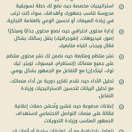
استراتيجيات مخصصة حيث نضع لك خطة تسويقية
مدروسة تناسب جمهورك وأهدافك، سواء كنت ترغب
في زيادة المبيعات أو تحسين الوعي بالعلامة التجارية.
إدارة محتوى احترافي حيث نصنع محتوى جذابًا ومبتكرًا
(صور، فيديوهات، إنفوجرافيك) ينقل رسالتك بشكل
فعّال ويجذب انتباه متابعيك.
نشر منتظم ومتابعة حيث نضمن لك نشر محتوى منتظم
على جميع منصاتك (إنستغرام، فيسبوك، تويتر، تيك
توك، لينكدإن) مع التفاعل مع الجمهور بشكل يومي.
تحليل الأداء حيث نقدم تقارير دورية عن أداء منصاتك،
مع تحليل البيانات لتحسين الاستراتيجيات وزيادة
التفاعل.
إعلانات مدفوعة حيث ننشئ ونُحسّن حملات إعلانية
فعّالة على منصات التواصل الاجتماعي لاستهداف
الجمهور المناسب وزيادة التحويلات.
نتعامل باحترافية مع أي تعليقات سلبية أو أزمات قد