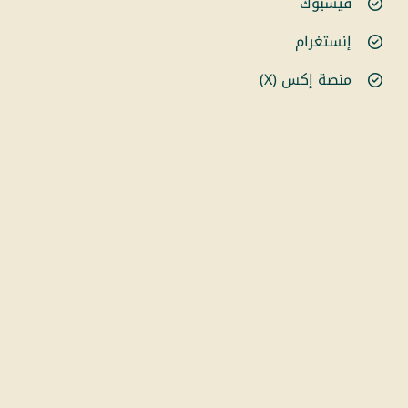
فيسبوك
إنستغرام
منصة إكس (X)