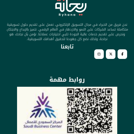
نحن فريق من الخبراء في مجال التسويق الإلكتروني، نعمل على تقديم حلول تسويقية
متكاملة تساعد الشركات على النمو والازدهار في العالم الرقمي. نتميز بالإبداع والابتكار،
ونحرص على تقديم خدمات عالية الجودة تلبي احتياجات عملائنا. نؤمن بأن نجاحك هو
نجاحنا، ولذلك نضع كل جهودنا لتحقيق أهدافك التسويقية.
تابعنا​
روابط مهمة