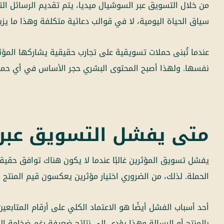
من خلال التسويق عبر السوشيال ميديا، يتم تقديم الرسائل ال
سياق الحياة اليومية، لا في قوالب دعائية متكلفة وهذا ما يزي
عندما تُبنى حملات تسويقية على تجارب حقيقية يشاركها المؤثر
نفسها. ولهذا أصبح المحتوى البشري حجر الأساس في أي حملة
متى يفشل التسويق عبر 
يفشل تسويق المؤثرين غالبًا عندما لا يكون هناك توافق حقي
الحملة. لذلك، من الضروري اختيار مؤثرين يعكسون قيم المنتج فع
أحد أسباب الفشل أيضًا هو الاعتماد الكلي على أرقام المتابعي
بالمنتج أو الرسالة وهذا يؤدي إلى نتائج ضعيفة رغم ضخامة الا