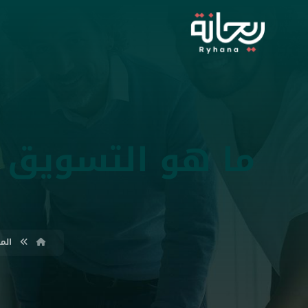
ما هو التسويق ع
الم