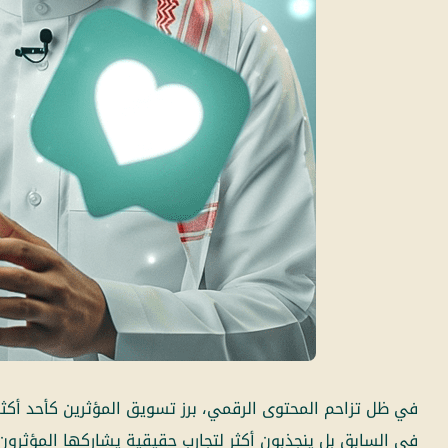
في ظل تزاحم المحتوى الرقمي، برز تسويق المؤثرين كأحد أكث
في السابق بل ينجذبون أكثر لتجارب حقيقية يشاركها المؤثرون